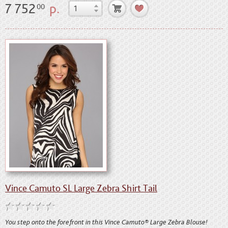
7 752
р.
00
Vince Camuto SL Large Zebra Shirt Tail
You step onto the forefront in this Vince Camuto® Large Zebra Blouse!