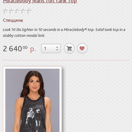
Miraclebody Jeans Tori Tank Top
Спеццена
Look 10 lbs lighter in 10 seconds in a Miraclebody® top. Solid tank top in a
slubby cotton-modal knit.
2 640
р.
00