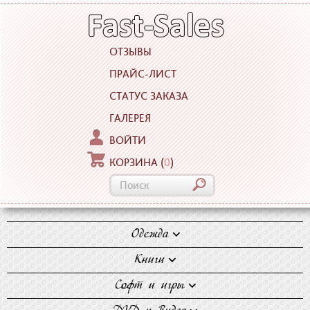
ОТЗЫВЫ
ПРАЙС-ЛИСТ
СТАТУС ЗАКАЗА
ГАЛЕРЕЯ
ВОЙТИ
КОРЗИНА
(
0
)
Одежда
Блузки
Книги
Джинсы
Художественная
Софт и игры
Майки
литература
Компьютерные игры