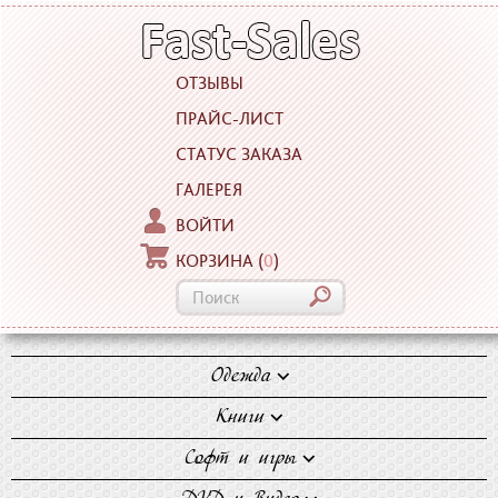
ОТЗЫВЫ
ПРАЙС-ЛИСТ
СТАТУС ЗАКАЗА
ГАЛЕРЕЯ
ВОЙТИ
КОРЗИНА
(
0
)
Одежда
Блузки
Книги
Джинсы
Художественная
Софт и игры
Майки
литература
Компьютерные игры