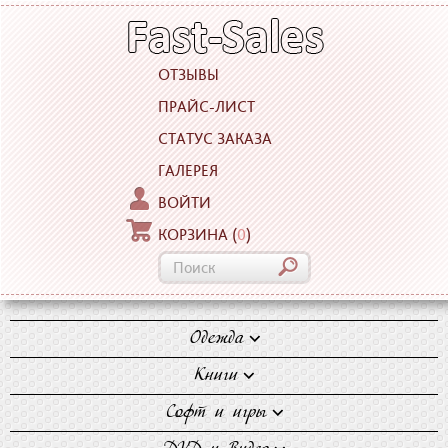
ОТЗЫВЫ
ПРАЙС-ЛИСТ
СТАТУС ЗАКАЗА
ГАЛЕРЕЯ
ВОЙТИ
КОРЗИНА
(
0
)
Одежда
Блузки
Книги
Джинсы
Художественная
Софт и игры
Майки
литература
Компьютерные игры