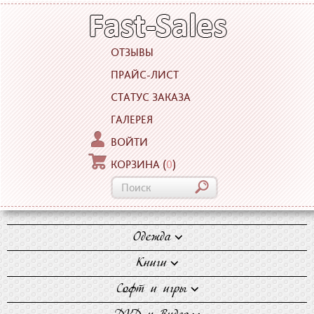
ОТЗЫВЫ
ПРАЙС-ЛИСТ
СТАТУС ЗАКАЗА
ГАЛЕРЕЯ
ВОЙТИ
КОРЗИНА
(
0
)
Одежда
Блузки
Книги
Джинсы
Художественная
Софт и игры
Майки
литература
Компьютерные игры