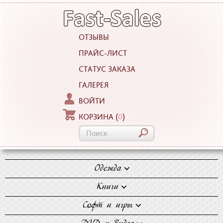
ОТЗЫВЫ
ПРАЙС-ЛИСТ
СТАТУС ЗАКАЗА
ГАЛЕРЕЯ
ВОЙТИ
КОРЗИНА
(
0
)
Одежда
Блузки
Книги
Джинсы
Художественная
Софт и игры
Майки
литература
Компьютерные игры