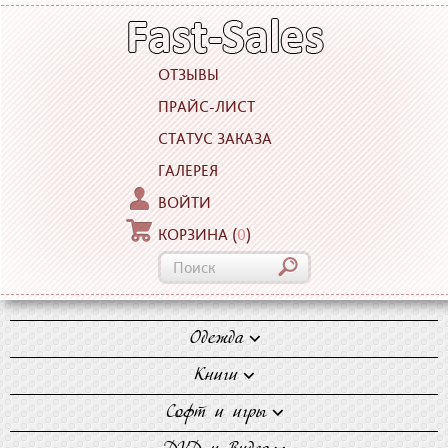
ОТЗЫВЫ
ПРАЙС-ЛИСТ
СТАТУС ЗАКАЗА
ГАЛЕРЕЯ
ВОЙТИ
КОРЗИНА
(
0
)
Одежда
Блузки
Книги
Джинсы
Художественная
Софт и игры
Майки
литература
Компьютерные игры