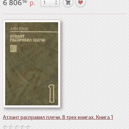
6 806
р.
96
Атлант расправил плечи. В трех книгах. Книга 1