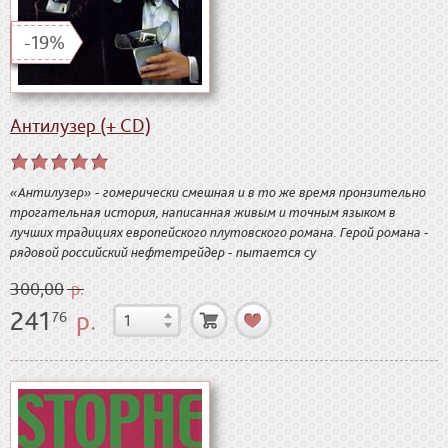
-19%
Антилузер (+ CD)
«Антилузер» - гомерически смешная и в то же время пронзительно
трогательная история, написанная живым и точным языком в
лучших традициях европейского плутовского романа. Герой романа -
рядовой российский нефтетрейдер - пытается су
300,00
р.
241
р.
76