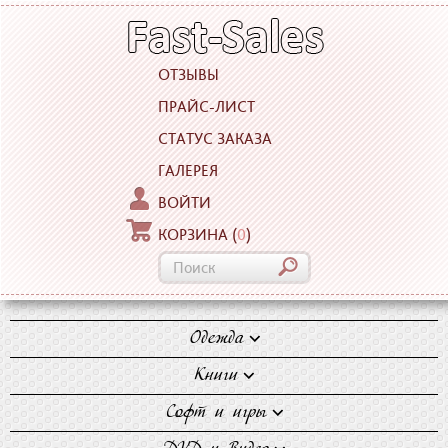
ОТЗЫВЫ
ПРАЙС-ЛИСТ
СТАТУС ЗАКАЗА
ГАЛЕРЕЯ
ВОЙТИ
КОРЗИНА
(
0
)
Одежда
Блузки
Книги
Джинсы
Художественная
Софт и игры
Майки
литература
Компьютерные игры