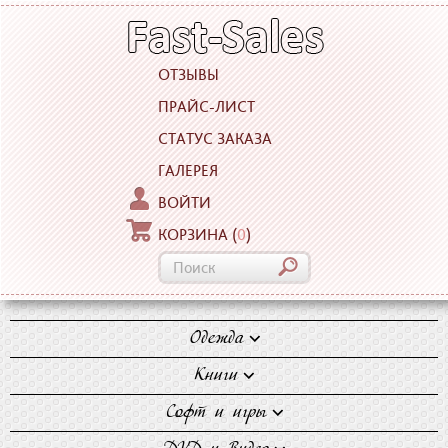
ОТЗЫВЫ
ПРАЙС-ЛИСТ
СТАТУС ЗАКАЗА
ГАЛЕРЕЯ
ВОЙТИ
КОРЗИНА
(
0
)
Одежда
Блузки
Книги
Джинсы
Художественная
Софт и игры
Майки
литература
Компьютерные игры