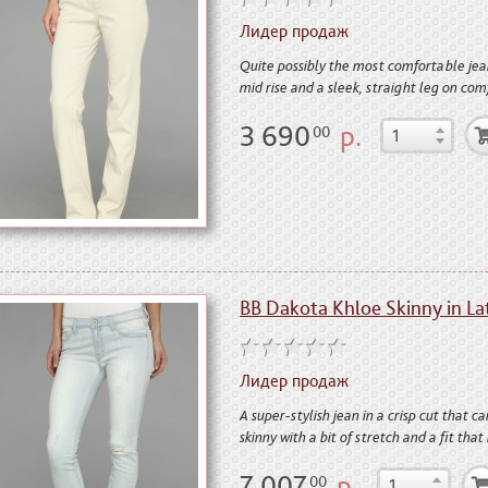
Лидер продаж
Quite possibly the most comfortable jea
mid rise and a sleek, straight leg on com
3 690
р.
00
BB Dakota Khloe Skinny in Lat
Лидер продаж
A super-stylish jean in a crisp cut that 
skinny with a bit of stretch and a fit tha
7 007
р.
00