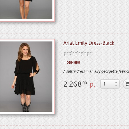
Ariat Emily Dress-Black
Новинка
A sultry dress in an airy georgette fabri
2 268
р.
00