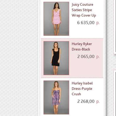
Juicy Couture
Sixties Stripe
Wrap Cover Up
6 635,00
р.
Hurley Ryker
Dress-Black
2 065,00
р.
Hurley Isabel
Dress-Purple
Crush
2 268,00
р.