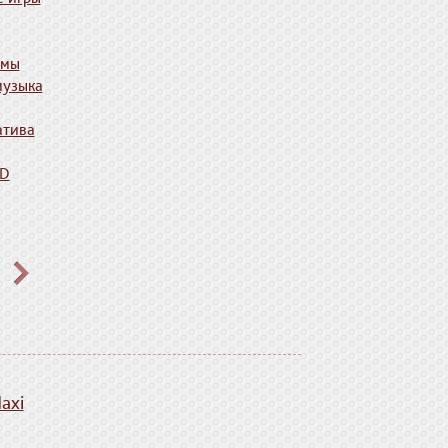
ммы
музыка
атива
VD
axi