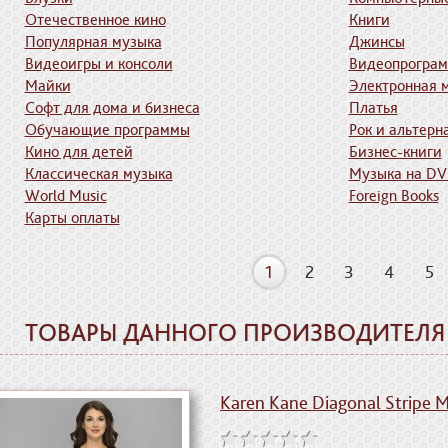
Отечественное кино
Книги
Популярная музыка
Джинсы
Видеоигры и консоли
Видеопрогра
Майки
Электронная 
Софт для дома и бизнеса
Платья
Обучающие программы
Рок и альтерн
Кино для детей
Бизнес-книги
Классическая музыка
Музыка на D
World Music
Foreign Books
Карты оплаты
1
2
3
4
5
ТОВАРЫ ДАННОГО ПРОИЗВОДИТЕЛЯ
Karen Kane Diagonal Stripe M