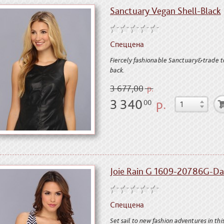
Sanctuary Vegan Shell-Black
Спеццена
Fiercely fashionable Sanctuary&trade to
back.
3 677,00
р.
3 340
р.
00
Joie Rain G 1609-20786G-Da
Спеццена
Set sail to new fashion adventures in thi