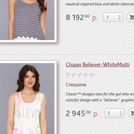
nautical inspired blue and white chevron
8 192
р.
00
Chaser Believer-WhiteMulti
Спеццена
Chaser™ designs tees for the gal who m
colorful design with a "believer" graphic
2 945
р.
00