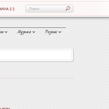
ЗИНА
(
0
)
ео
Музыка
Разное
 игры