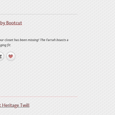
aby Bootcut
our closet has been missing! The Farrah boasts a
ing fit.
t Heritage Twill