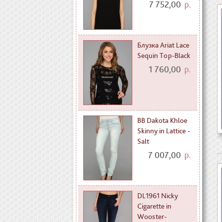
7 752,00
р.
Блузка Ariat Lace
Sequin Top-Black
1 760,00
р.
BB Dakota Khloe
Skinny in Lattice -
Salt
7 007,00
р.
DL1961 Nicky
Cigarette in
Wooster-