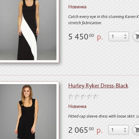
Новинка
Catch every eye in this stunning Karen K
stretch fabrication.
5 450
р.
00
Hurley Ryker Dress-Black
Новинка
Fitted cap sleeve dress with loose skirt. 
2 065
р.
00