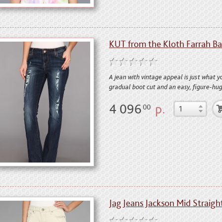
KUT from the Kloth Farrah B
A jean with vintage appeal is just what y
gradual boot cut and an easy, figure-hugg
4 096
р.
00
Jag Jeans Jackson Mid Straigh