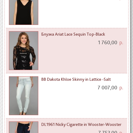
Блузка Ariat Lace Sequin Top-Black
1 760,00
р.
BB Dakota Khloe Skinny in Lattice -Salt
7 007,00
р.
DL1961 Nicky Cigarette in Wooster-Wooster
7 752,00
р.