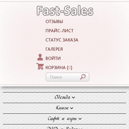
ОТЗЫВЫ
ПРАЙС-ЛИСТ
СТАТУС ЗАКАЗА
ГАЛЕРЕЯ
ВОЙТИ
КОРЗИНА
(
0
)
Одежда
Блузки
Книги
Джинсы
Художественная
Софт и игры
Майки
литература
Компьютерные игры