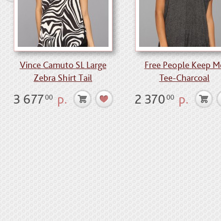
Vince Camuto SL Large
Free People Keep M
Zebra Shirt Tail
Tee-Charcoal
3 677
р.
2 370
р.
00
00