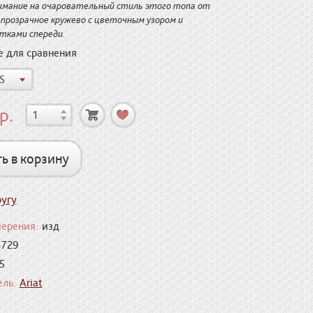
мание на очаровательный стиль этого топа от
е прозрачное кружево с цветочным узором и
стками спереди.
е для сравнения
S
р.
ь в корзину
угу
ерения:
изд
3729
5
ль:
Ariat