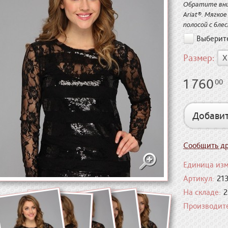
Обратите вни
Ariat®. Мягко
полосой с бле
Выберит
Размер:
X
1 760
00
Добавит
Сообщить др
Единица изм
Артикул:
21
На складе:
2
Производите