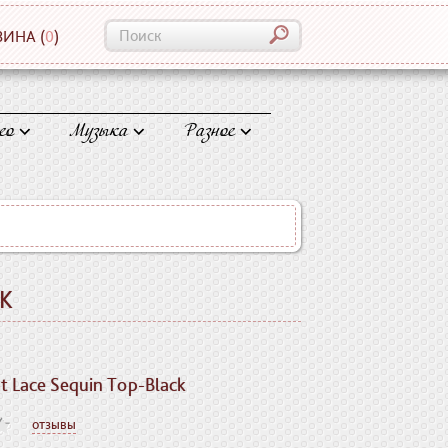
ЗИНА
(
0
)
ео
Музыка
Разное
K
at Lace Sequin Top-Black
отзывы