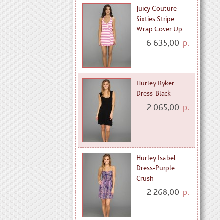
Juicy Couture
Sixties Stripe
Wrap Cover Up
6 635,00
р.
Hurley Ryker
Dress-Black
2 065,00
р.
Hurley Isabel
Dress-Purple
Crush
2 268,00
р.