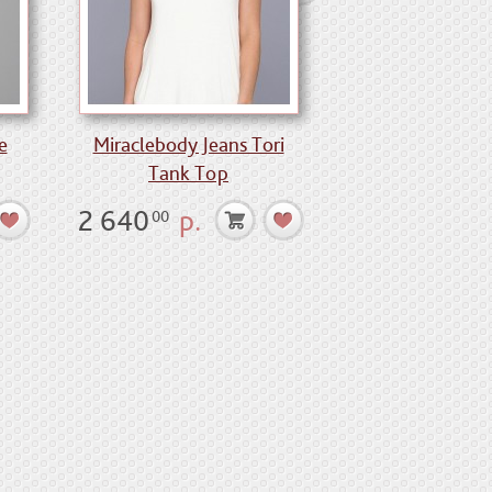
e
Miraclebody Jeans Tori
Hurley Ryke
Tank Top
Blac
2 640
р.
2 065
р.
00
00