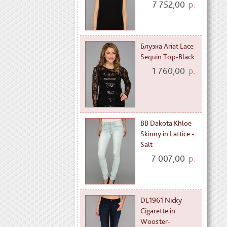
7 752,00
р.
Блузка Ariat Lace
Sequin Top-Black
1 760,00
р.
BB Dakota Khloe
Skinny in Lattice -
Salt
7 007,00
р.
DL1961 Nicky
Cigarette in
Wooster-